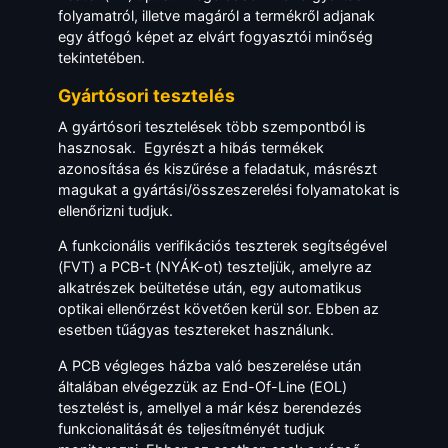
folyamatról, illetve magáról a termékről adjanak
egy átfogó képet az elvárt fogyasztói minőség
tekintetében.
Gyártósori tesztelés
A gyártósori tesztelések több szempontból is
hasznosak. Egyrészt a hibás termékek
azonosítása és kiszűrése a feladatuk, másrészt
magukat a gyártási/összeszerelési folyamatokat is
ellenőrizni tudjuk.
A funkcionális verifikációs teszterek segítségével
(FVT) a PCB-t (NYÁK-ot) teszteljük, amelyre az
alkatrészek beültetése után, egy automatikus
optikai ellenőrzést követően kerül sor. Ebben az
esetben tűágyas tesztereket használunk.
A PCB végleges házba való beszerelése után
általában elvégezzük az End-Of-Line (EOL)
tesztelést is, amellyel a már kész berendezés
funkcionalitását és teljesítményét tudjuk