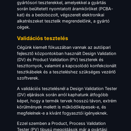
gyártósori teszterekkel, amelyekkel a gyártás
során beültetett nyomtatott áramköröket (PCBA-
kat) és a bedobozolt, végszerelt elektronikai
alkatrészeket tesztelik megrendelőink, a gyártó
cégek.
Validációs tesztelés
Cégünk kiemelt fókuszában vannak az autóipari
fejlesztő központokban használt Design Validation
(DV) és Product Validation (PV) teszterek és
teszttornyok, valamint a kapcsolódó konfekcionált
tesztkábelek és a teszteléshez szükséges vezérlő
szoftverek.
A validációs tesztelésnél a Design Validation Tester
(DV) eljárások során arról kaphatunk átfogóbb
képet, hogy a termék tervek hosszú távon, extrém
körülmények mellett is működőképesek-e, és
megfelelnek-e a kívánt fogyasztói igényeknek.
Ezzel szemben a Product, Process Validation
Tester (PV) típusú megoldások már a gyártási