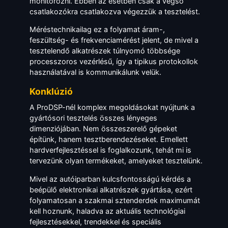
monitorozni. Ebben az esetben csak a végső
csatlakozókra csatlakozva végezzük a tesztelést.
Méréstechnikailag ez a folyamat áram-,
feszültség- és frekvenciamérést jelent, de mivel a
tesztelendő alkatrészek túlnyomó többsége
processzoros vezérlésű, így a tipikus protokollok
használatával is kommunikálunk velük.
Konklúzió
A ProDSP-nél komplex megoldásokat nyújtunk a
gyártósori tesztelés összes lényeges
dimenziójában. Nem összeszerelő gépeket
építünk, hanem tesztberendezéseket. Emellett
hardverfejlesztéssel is foglalkozunk, tehát mi is
tervezünk olyan termékeket, amelyeket tesztelünk.
Mivel az autóiparban kulcsfontosságú kérdés a
beépülő elektronikai alkatrészek gyártása, ezért
folyamatosan a szakmai sztenderdek maximumát
kell hoznunk, haladva az aktuális technológiai
fejlesztésekkel, trendekkel és speciális