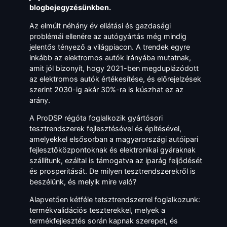
blogbejegyzésünkben.
Az elmúlt néhány év ellátási és gazdasági
problémái ellenére az autógyártás még mindig
jelentős tényező a világpiacon. A trendek egyre
inkább az elektromos autók irányába mutatnak,
amit jól bizonyít, hogy 2021-ben megduplázódott
az elektromos autók értékesítése, és előrejelzések
szerint 2030-ig akár 30%-ra is kúszhat ez az
arány.
A ProDSP régóta foglalkozik gyártósori
tesztrendszerek fejlesztésével és építésével,
amelyekkel elsősorban a magyarországi autóipari
fejlesztőközpontoknak és elektronikai gyáraknak
szállítunk, ezáltal is támogatva az iparág feljődését
és prosperitását. De milyen tesztrendszerekről is
beszélünk, és melyik mire való?
Alapvetően kétféle tetsztrendszerrel foglalkozunk:
termékvalidációs teszterekkel, melyek a
termékfejlesztés során kapnak szerepet, és