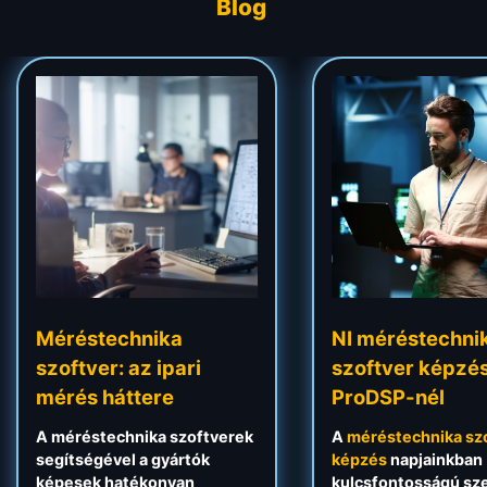
Blog
Méréstechnika
NI méréstechni
szoftver: az ipari
szoftver képzé
mérés háttere
ProDSP-nél
A méréstechnika szoftverek
A
méréstechnika
sz
segítségével a gyártók
képzés
napjainkban
képesek hatékonyan
kulcsfontosságú sz