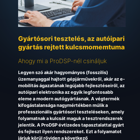
Gyártósori tesztelés, az autóipari
gyártás rejtett kulcsmomemtuma
Ahogy mi a ProDSP-nél csináljuk
Legyen szó akár hagyományos (fosszilis)
üzemanyaggal hajtott gépjárművekről, akár az e-
mobilitás ágazatának legújabb fejlesztéseiről, az
autóipari elektronika az egyik legfontosabb
eleme a modern autógyártásnak. A végtermék
kifogástalansága nagymértékben múlik a
professzionális gyártósori teszteléseken, amely
folyamatnak a kulcsát maguk a tesztrendszerek
jelentik. A ProDSP évtizedes tapasztalattal gyárt
és fejleszt ilyen rendszereket. Ezt a folyamatot
járjuk körül röviden a következő