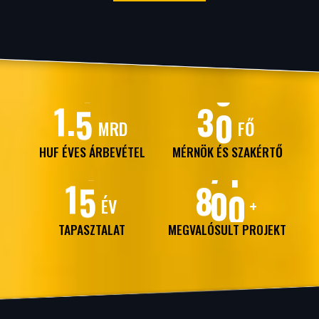
1
5
3
0
HUF ÉVES ÁRBEVÉTEL
MÉRNÖK ÉS SZAKÉRTŐ
1
5
8
0
0
TAPASZTALAT
MEGVALÓSULT PROJEKT