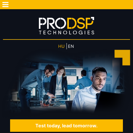
HU
EN
Test today, lead tomorrow.