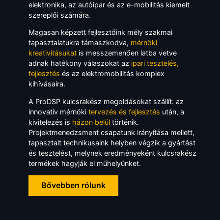
elektronika, az autóipar és az e-mobilitás kiemelt
szereplői számára.
Magasan képzett fejlesztőink mély szakmai
tapasztalatukra támaszkodva,
mérnöki
kreativitásukat
is messzemenően latba vetve
adnak hatékony válaszokat az
ipari tesztelés,
fejlesztés
és az elektromobilitás komplex
kihívásaira.
A ProDSP kulcsrakész megoldásokat szállít: az
innovatív mérnöki
tervezés és fejlesztés
után, a
kivitelezés is
házon belül
történik.
Projektmenedzsment csapatunk irányítása mellett,
tapasztalt technikusaink helyben végzik a gyártást
és tesztelést, melynek eredményeként kulcsrakész
termékek hagyják el műhelyünket.
Bővebben rólunk