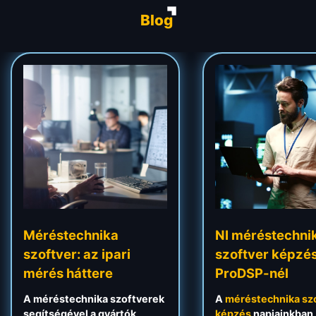
Blog
Méréstechnika
NI méréstechni
szoftver: az ipari
szoftver képzé
mérés háttere
ProDSP-nél
A méréstechnika szoftverek
A
méréstechnika
sz
segítségével a gyártók
képzés
napjainkban