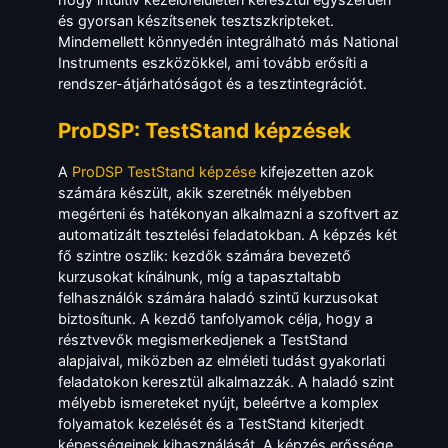
és gyorsan készítsenek tesztszkripteket.
Mindemellett könnyedén integrálható más National
Instruments eszközökkel, ami tovább erősíti a
rendszer-átjárhatóságot és a tesztintegrációt.
ProDSP: TestStand képzések
A
ProDSP TestStand képzése
kifejezetten azok
számára készült, akik szeretnék mélyebben
megérteni és hatékonyan alkalmazni a szoftvert az
automatizált tesztelési feladatokban. A képzés két
fő szintre oszlik: kezdők számára bevezető
kurzusokat kínálnunk, míg a tapasztaltabb
felhasználók számára haladó szintű kurzusokat
biztosítunk. A kezdő tanfolyamok célja, hogy a
résztvevők megismerkedjenek a TestStand
alapjaival, miközben az elméleti tudást gyakorlati
feladatokon keresztül alkalmazzák. A haladó szint
mélyebb ismereteket nyújt, beleértve a komplex
folyamatok kezelését és a TestStand kiterjedt
képességeinek kihasználását. A képzés erőssége