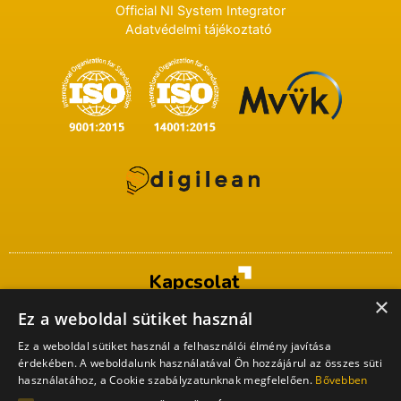
Official NI System Integrator
Adatvédelmi tájékoztató
Kapcsolat
×
ProDSP Technologies Zrt.
Ez a weboldal sütiket használ
1035 Raktár u. 25-31.
Budapest, Hungary
Ez a weboldal sütiket használ a felhasználói élmény javítása
+36 1 321 5181
érdekében. A weboldalunk használatával Ön hozzájárul az összes süti
info@prodsp.hu
használatához, a Cookie szabályzatunknak megfelelően.
Bővebben