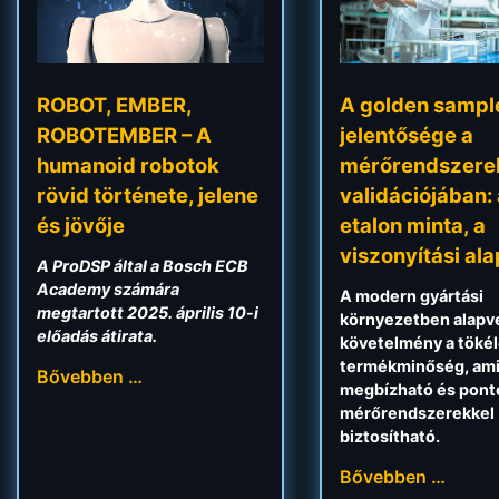
ROBOT, EMBER,
A golden sampl
ROBOTEMBER – A
jelentősége a
humanoid robotok
mérőrendszere
rövid története, jelene
validációjában:
és jövője
etalon minta, a
viszonyítási ala
A ProDSP által a Bosch ECB
Academy számára
A modern gyártási
megtartott 2025. április 10-i
környezetben alapv
előadás átirata.
követelmény a töké
termékminőség, ami
Bővebben …
megbízható és pont
mérőrendszerekkel
biztosítható.
Bővebben …