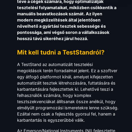
téve a cégek számára, hogy optimalizálják
tesztelési folyamataikat, miközben csökkentik a
manuális beavatkozások számát. Az ilyen
modern megközelítések által jelentősen
növelhető a gyártási tesztek sebessége és
pontossága, ami végső soron a vállalkozások
hosszú távú sikeréhez járul hozzá.
Mit kell tudni a TestStandról?
A TestStand az automatizált tesztelési
megoldások terén forradalmat jelent. Ez a szoftver
egy átfogó platformot kínál, amelyet kifejezetten
automatizált tesztek létrehozására, futtatására és
karbantartására fejlesztettek ki. Lehetővé teszi a
felhasználók számára, hogy komplex
tesztszekvenciákat állítsanak össze anélkül, hogy
elmélyült programozási ismeretekre lenne szükség.
Ezáltal nem csak a fejlesztés gyorsul fel, hanem a
karbantartás is egyszerűbbé válik.
Az Emerson/National Instruments (NI) fejlesztette