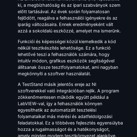
ki, a megbízhatóság és az ipari szabványok szem
előtt tartásával. Az évek során folyamatosan
fejlődött, reagálva a felhasználói igényekre és az
iparág változásaira. Ennek eredményeként vált
azzá a sokoldalú eszközzé, amelyet ma ismerünk.
Funkciói és képességei közül kiemelkedik a kód
nélküli tesztkészítés lehetősége. Ez a funkció
lehetővé teszi a felhasználók számára, hogy
intuitív módon, grafikus eszközök segítségével
állítsanak össze tesztfolyamatokat, ami nagyban
megkönnyíti a szoftver használatát.
A TestStand másik jelentős ereje az NI
szoftverekkel való integrációban rejlik. A program
zökkenőmentesen működik együtt például a
LabVIEW-val, így a felhasználók könnyen
egyesíthetik az automatizált tesztelési
folyamataikat más mérési és adatfeldolgozási
feladatokkal. Ez a többéves fejlesztés egyensúlyba
hozza a rugalmasságot és a hatékonyságot,
amely minden modern tesztkörnyezet alapköve.