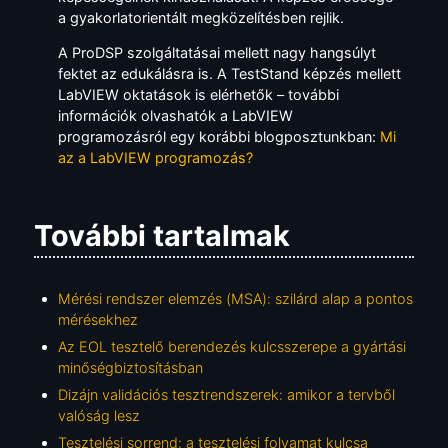
a gyakorlatorientált megközelítésben rejlik.
A ProDSP szolgáltatásai mellett nagy hangsúlyt
fektet az edukálásra is. A TestStand képzés mellett
LabVIEW oktatások is elérhetők – további
információk olvashatók a LabVIEW
programozásról egy korábbi blogposztunkban:
Mi
az a LabVIEW programozás?
További tartalmak
Mérési rendszer elemzés (MSA): szilárd alap a pontos
mérésekhez
Az EOL tesztelő berendezés kulcsszerepe a gyártási
minőségbiztosításban
Dizájn validációs tesztrendszerek: amikor a tervből
valóság lesz
Tesztelési sorrend: a tesztelési folyamat kulcsa