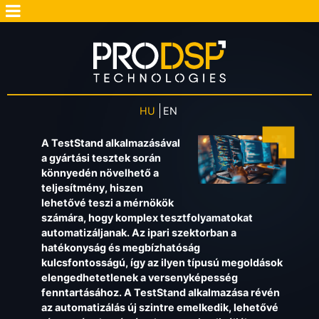
HU
EN
A TestStand alkalmazásával
a gyártási tesztek során
könnyedén növelhető a
teljesítmény, hiszen
lehetővé teszi a mérnökök
számára, hogy komplex tesztfolyamatokat
automatizáljanak. Az ipari szektorban a
hatékonyság és megbízhatóság
kulcsfontosságú, így az ilyen típusú megoldások
elengedhetetlenek a versenyképesség
fenntartásához. A TestStand alkalmazása révén
az automatizálás új szintre emelkedik, lehetővé