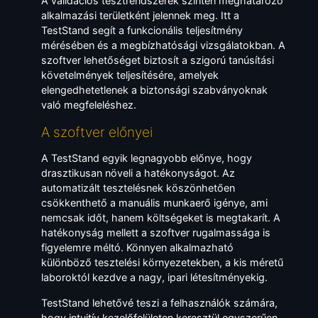
A validációs tesztrendszerek szintén meghatározó
alkalmazási területként jelennek meg. Itt a
TestStand segít a funkcionális teljesítmény
mérésében és a megbízhatósági vizsgálatokban. A
szoftver lehetőséget biztosít a szigorú tanúsítási
követelmények teljesítésére, amelyek
elengedhetetlenek a biztonsági szabványoknak
való megfeleléshez.
A szoftver előnyei
A TestStand egyik legnagyobb előnye, hogy
drasztikusan növeli a hatékonyságot. Az
automatizált tesztelésnek köszönhetően
csökkenthető a manuális munkaerő igénye, ami
nemcsak időt, hanem költségeket is megtakarít. A
hatékonyság mellett a szoftver rugalmassága is
figyelemre méltó. Könnyen alkalmazható
különböző tesztelési környezetekben, a kis méretű
laboroktól kezdve a nagy, ipari létesítményekig.
TestStand lehetővé teszi a felhasználók számára,
hogy intuitív kezelőfelületen keresztül egyszerűen