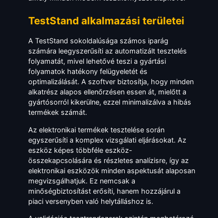
TestStand alkalmazási területei
A TestStand sokoldalúsága számos iparág
számára leegyszerűsíti az automatizált tesztelés
folyamatát, mivel lehetővé teszi a gyártási
folyamatok hatékony felügyeletét és
optimalizálását. A szoftver biztosítja, hogy minden
alkatrész alapos ellenőrzésen essen át, mielőtt a
gyártósorról kikerülne, ezzel minimalizálva a hibás
termékek számát.
Az elektronikai termékek tesztelése során
egyszerűsíti a komplex vizsgálati eljárásokat. Az
eszköz képes többféle eszköz-
összekapcsolására és részletes analízisre, így az
elektronikai eszközök minden aspektusát alaposan
megvizsgálhatjuk. Ez nemcsak a
minőségbiztosítást erősíti, hanem hozzájárul a
piaci versenyben való helytálláshoz is.